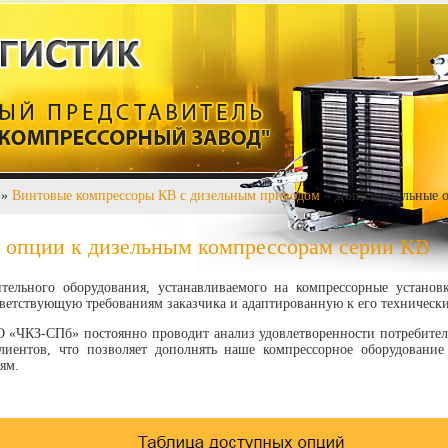
»
Винтовые компрессоры КВ с дизельным приводом
» Дополнительные о
 опции к дизельным компрессорам серии КВ
ельного оборудования, устанавливаемого на компрессорные установк
ветствующую требованиям заказчика и адаптированную к его техническ
О «ЧКЗ-СПб» постоянно проводит анализ удовлетворенности потребит
клиентов, что позволяет дополнять наше компрессорное оборудовани
ям.