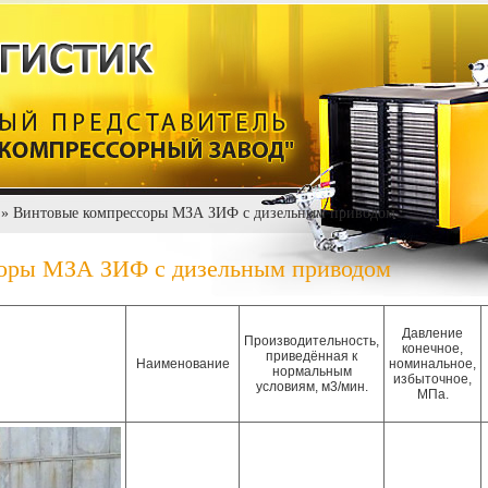
» Винтовые компрессоры МЗА ЗИФ с дизельным приводом
оры МЗА ЗИФ с дизельным приводом
Давление
Производительность,
конечное,
приведённая к
Наименование
номинальное,
нормальным
избыточное,
условиям, м3/мин.
МПа.