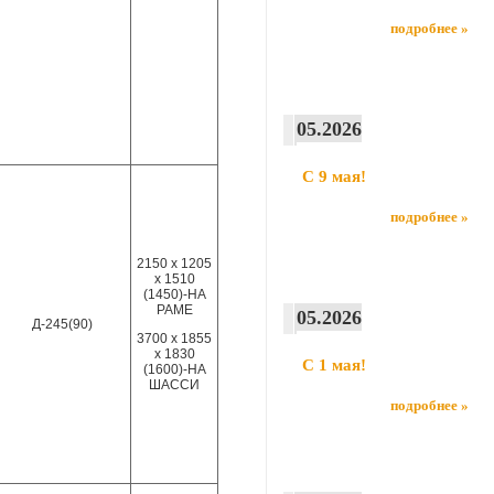
подробнее »
05.2026
С 9 мая!
подробнее »
2150 х 1205
х 1510
(1450)-НА
РАМЕ
05.2026
Д-245(90)
3700 х 1855
х 1830
С 1 мая!
(1600)-НА
ШАССИ
подробнее »