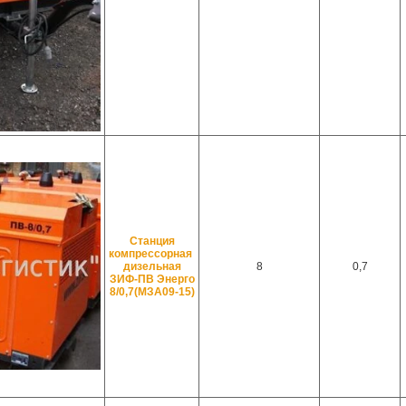
Станция
компрессорная
дизельная
8
0,7
ЗИФ-ПВ Энерго
8/0,7(МЗА09-15)