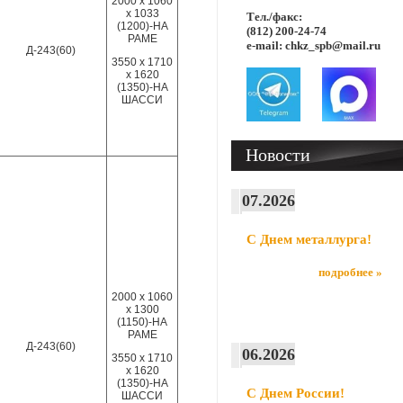
2000 х 1060
х 1033
Тел./факс:
(1200)-НА
(812) 200-24-74
РАМЕ
e-mail: chkz_spb@mail.ru
Д-243(60)
3550 х 1710
х 1620
(1350)-НА
ШАССИ
Новости
07.2026
С Днем металлурга!
подробнее »
2000 х 1060
х 1300
(1150)-НА
РАМЕ
Д-243(60)
06.2026
3550 х 1710
х 1620
(1350)-НА
С Днем России!
ШАССИ