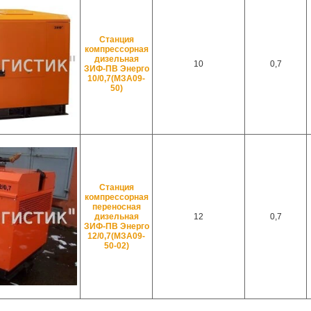
Станция
компрессорная
дизельная
10
0,7
ЗИФ-ПВ Энерго
10/0,7(МЗА09-
50)
Станция
компрессорная
переносная
дизельная
12
0,7
ЗИФ-ПВ Энерго
12/0,7(МЗА09-
50-02)