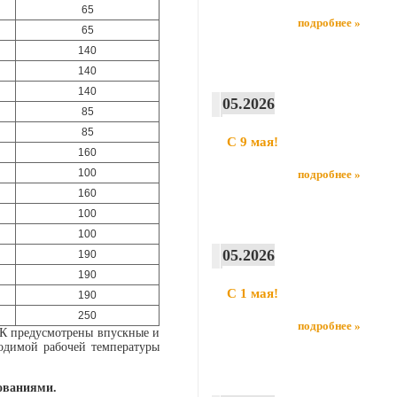
65
подробнее »
65
140
140
140
05.2026
85
85
С 9 мая!
160
100
подробнее »
160
100
100
05.2026
190
190
С 1 мая!
190
250
подробнее »
КК предусмотрены впускные и
одимой рабочей температуры
ованиями.