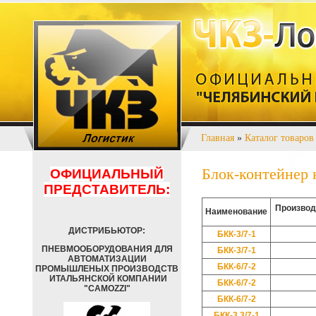
Главная
»
Каталог товаров
Блок-контейнер
ОФИЦИАЛЬНЫЙ
ПРЕДСТАВИТЕЛЬ:
Производ
Наименование
ДИСТРИБЬЮТОР:
БКК-3/7-1
ПНЕВМООБОРУДОВАНИЯ ДЛЯ
БКК-3/7-1
АВТОМАТИЗАЦИИ
БКК-6/7-2
ПРОМЫШЛЕНЫХ ПРОИЗВОДСТВ
ИТАЛЬЯНСКОЙ КОМПАНИИ
БКК-6/7-2
"CAMOZZI"
БКК-6/7-2
БКК-3,3/7-1