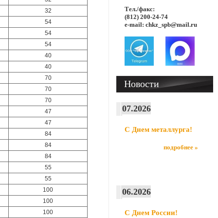
Тел./факс:
32
(812) 200-24-74
54
e-mail: chkz_spb@mail.ru
54
54
40
40
70
Новости
70
70
07.2026
47
47
С Днем металлурга!
84
84
подробнее »
84
55
55
100
06.2026
100
100
С Днем России!