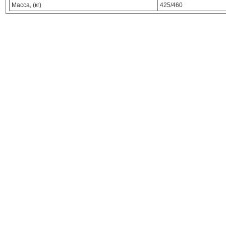
Масса, (кг)
425/460