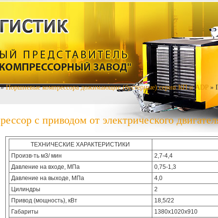
»
Поршневые компрессора дожимающие (бустерные) серии КП и ADP
» 
ессор с приводом от электрического двигател
ТЕХНИЧЕСКИЕ ХАРАКТЕРИСТИКИ
Произв-ть м3/ мин
2,7-4,4
Давление на входе, МПа
0,75-1,3
Давление на выходе, МПа
4,0
Цилиндры
2
Привод (мощность), кВт
18,5/22
Габариты
1380х1020х910